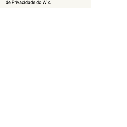
de Privacidade do Wix.
Para saber mais a respeito, confira o
nosso
artigo
.
Rua Adail Valim, 31, Centro - Cambará do Sul - RS
CONTATO:
(54) 9 9607-4247
Política de Privacidade